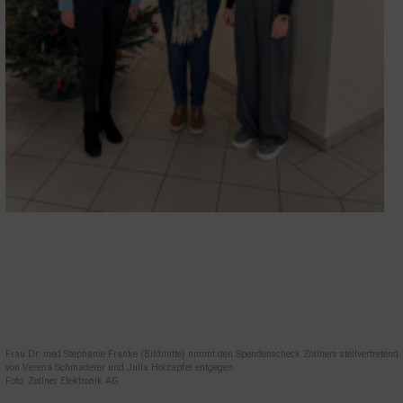
Frau Dr. med Stephanie Franke (Bildmitte) nimmt den Spendenscheck Zollners stellvertretend
von Verena Schmaderer und Julia Holzapfel entgegen.
Foto: Zollner Elektronik AG